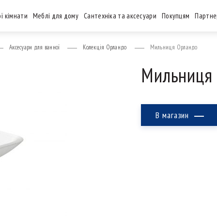
ї кімнати
Меблі для дому
Сантехніка та аксесуари
Покупцям
Партне
Аксесуари для ванної
Колекція Орландо
Мильниця Орландо
Мильниця
В магазин