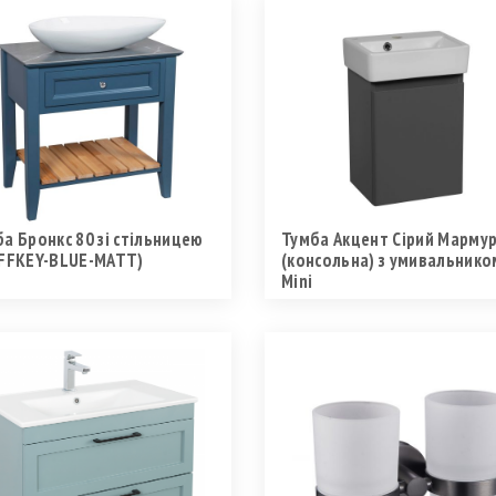
а Бронкс 80 зі стільницею
Тумба Акцент Сірий Мармур
IFFKEY-BLUE-MATT)
(консольна) з умивальнико
Mini