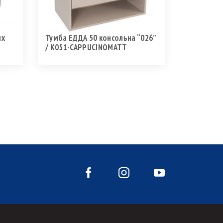
их
Тумба ЕДДА 50 консольна “026”
/ K051-CAPPUCINOMATT