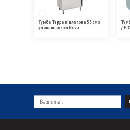
Тумба Терра підлогова 55 см з
Тумб
умивальником Nova
/ F