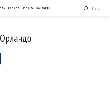
рам
Кар’єра
Про Нас
Контакти
Ua
 Орландо