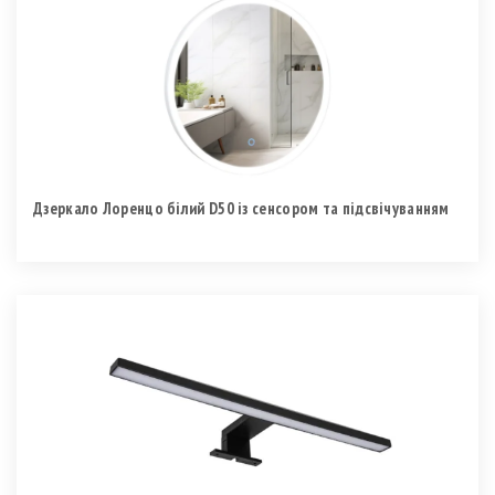
Дзеркало Лоренцо білий D50 із сенсором та підсвічуванням