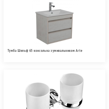
Тумба Шельф 65 консольна з умивальником Arte