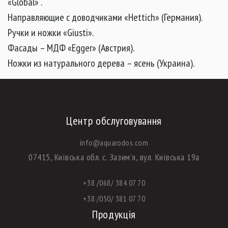
«Global» .
Направляющие с доводчиками «Hettich» (Германия).
Ручки и ножки «Giusti».
Фасады – МДФ «Egger» (Австрия).
Ножки из натурального дерева – ясень (Украина).
Центр обслуговування
info@aquarodos.com
07415, Київська обл. с. Зазим'я, вул. Київська 19а
+38 /068/ 384 07 70
+38 /050/ 381 07 70
Продукція