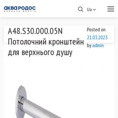
Ua
А48.S30.000.05N
Posted on
21.03.2023
Потолочний кронштейн
by
admin
для верхнього душу