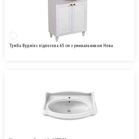
Тумба Вудмікс підлогова 65 см з умивальником Нова